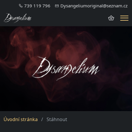
739 119 796
Dysangeliumoriginal@seznam.cz
Me
Úvodní stránka
Stáhnout